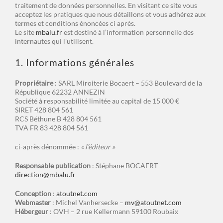
traitement de données personnelles. En visitant ce site vous
acceptez les pratiques que nous détaillons et vous adhérez aux
termes et conditions énoncées ci après.
Le site
mbalu.fr
est destiné à l’information personnelle des
internautes qui l’utilisent.
1. Informations générales
Propriétaire
: SARL Miroiterie Bocaert – 553 Boulevard de la
République 62232 ANNEZIN
Société à responsabilité limitée au capital de 15 000 €
SIRET 428 804 561
RCS Béthune B 428 804 561
TVA FR 83 428 804 561
ci-après dénommée :
« l’éditeur »
Responsable publication
: Stéphane BOCAERT–
direction@mbalu.fr
Conception
:
atoutnet.com
Webmaster
: Michel Vanhersecke –
mv@atoutnet.com
Hébergeur
: OVH – 2 rue Kellermann 59100 Roubaix